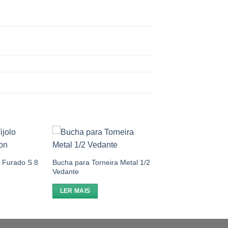
Add to
Add to
wishlist
wishlist
o Furado S 8
Bucha para Torneira Metal 1/2
Vedante
LER MAIS