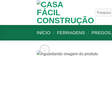
Skip
to
Pesquisar
content
por:
INÍCIO
/
FERRAGENS
/
PREGOS,