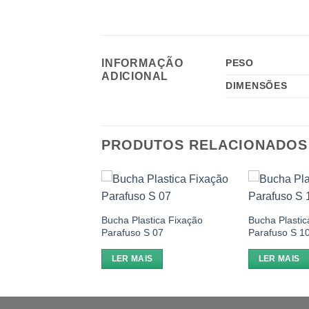
INFORMAÇÃO
PESO
ADICIONAL
DIMENSÕES
PRODUTOS RELACIONADOS
Add to
Add to
wishlist
wishlist
stica Fixação
Bucha Plastica Fixação
Bucha Plastic
S 06
Parafuso S 07
Parafuso S 1
IS
LER MAIS
LER MAIS