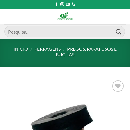
Skip
to
content
Pesquisar
por:
INÍCIO
/
FERRAGENS
/
PREGOS, PARAFUSOS E
BUCHAS
Add to
wishlist