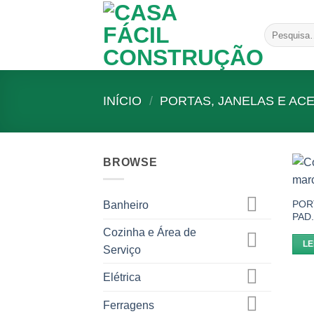
Skip
to
Pesquisar
content
por:
INÍCIO
/
PORTAS, JANELAS E AC
BROWSE
POR
Banheiro
PAD
Cozinha e Área de
LE
Serviço
Elétrica
Ferragens