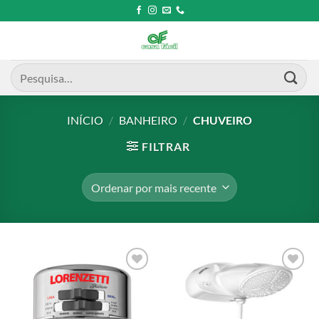
Skip
to
content
Pesquisar
por:
INÍCIO
/
BANHEIRO
/
CHUVEIRO
FILTRAR
Add to
Add to
wishlist
wishlist