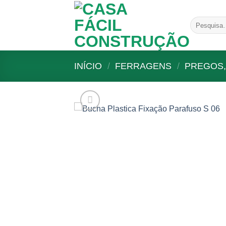
Skip
to
Pesquisar
content
por:
INÍCIO
/
FERRAGENS
/
PREGOS,