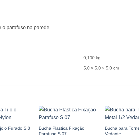
r o parafuso na parede.
0,100 kg
5,0 × 5,0 × 5,0 cm
Add to
Add to
wishlist
wishlist
jolo Furado S 8
Bucha Plastica Fixação
Bucha para Torne
Parafuso S 07
Vedante