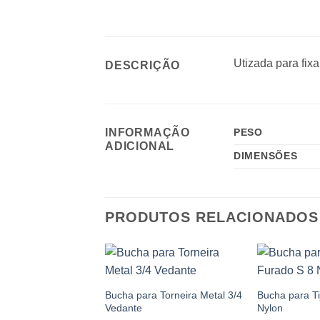
Utizada para fixa
DESCRIÇÃO
INFORMAÇÃO
PESO
ADICIONAL
DIMENSÕES
PRODUTOS RELACIONADOS
Add to
Add to
wishlist
wishlist
a Tijolo Furado S 10
Bucha para Torneira Metal 3/4
Bucha para Ti
Vedante
Nylon