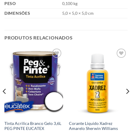
PESO
0,100 kg
DIMENSÕES
5,0 × 5,0 × 5,0 cm
PRODUTOS RELACIONADOS
Add to
Add to
wishlist
wishlist
Tinta Acrilica Branco Gelo 3,6L
Corante Liquido Xadrez
PEG PINTE EUCATEX
Amarelo Sherwin Williams