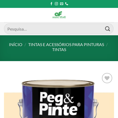
Skip
to
content
Pesquisar
por:
INÍCIO
/
TINTAS E ACESSÓRIOS PARA PINTURAS
/
TINTAS
Add to
wishlist