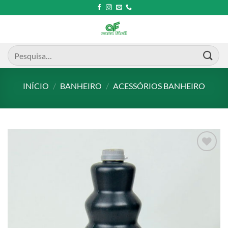
Skip
to
content
Pesquisar
por:
INÍCIO
/
BANHEIRO
/
ACESSÓRIOS BANHEIRO
Add to
wishlist