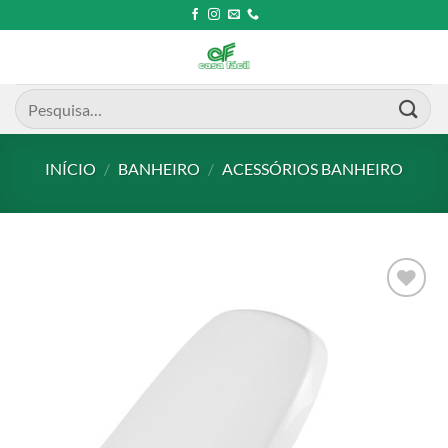
Skip
to
content
Pesquisar
por:
INÍCIO
/
BANHEIRO
/
ACESSÓRIOS BANHEIRO
Add to
wishlist