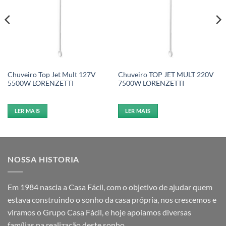
Chuveiro Top Jet Mult 127V
Chuveiro TOP JET MULT 220V
5500W LORENZETTI
7500W LORENZETTI
LER MAIS
LER MAIS
NOSSA HISTORIA
Em 1984 nascia a Casa Fácil, com o objetivo de ajudar quem
estava construindo o sonho da casa própria, nos crescemos e
viramos o Grupo Casa Fácil, e hoje apoiamos diversas
famílias na realização deste sonho.