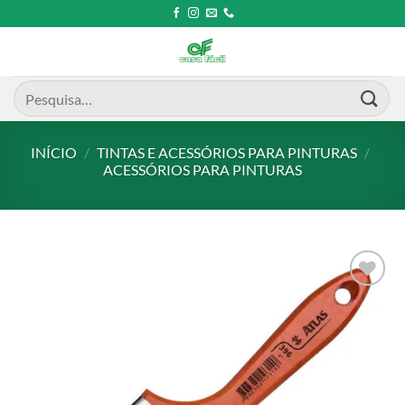
Skip
to
content
Pesquisar
por:
INÍCIO
/
TINTAS E ACESSÓRIOS PARA PINTURAS
/
ACESSÓRIOS PARA PINTURAS
Add to
wishlist