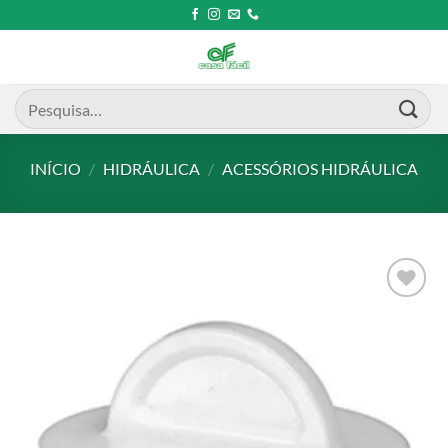
Skip
to
content
Pesquisar
por:
INÍCIO
/
HIDRÁULICA
/
ACESSÓRIOS HIDRÁULICA
Add to
wishlist