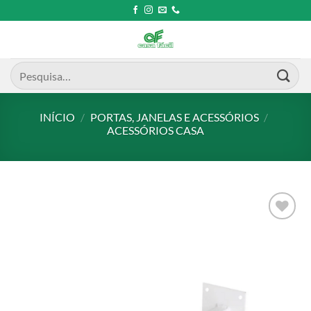
Skip
to
content
Pesquisar
por:
INÍCIO
/
PORTAS, JANELAS E ACESSÓRIOS
/
ACESSÓRIOS CASA
Add to
wishlist