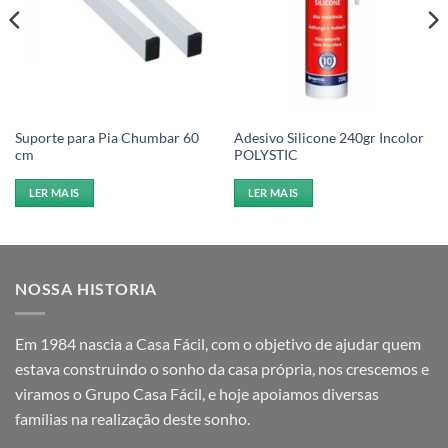
Suporte para Pia Chumbar 60
Adesivo Silicone 240gr Incolor
cm
POLYSTIC
LER MAIS
LER MAIS
NOSSA HISTORIA
Em 1984 nascia a Casa Fácil, com o objetivo de ajudar quem
estava construindo o sonho da casa própria, nos crescemos e
viramos o Grupo Casa Fácil, e hoje apoiamos diversas
famílias na realização deste sonho.