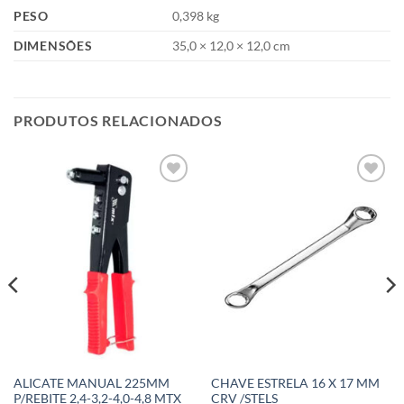
PESO
0,398 kg
DIMENSÕES
35,0 × 12,0 × 12,0 cm
PRODUTOS RELACIONADOS
Add to
Add to
wishlist
wishlist
ALICATE MANUAL 225MM
CHAVE ESTRELA 16 X 17 MM
P/REBITE 2,4-3,2-4,0-4,8 MTX
CRV /STELS