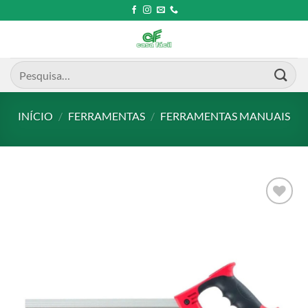
Skip
to
content
Pesquisar
por:
INÍCIO
/
FERRAMENTAS
/
FERRAMENTAS MANUAIS
Add to
wishlist