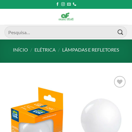
Skip
to
content
Pesquisar
por:
INÍCIO
/
ELÉTRICA
/
LÂMPADAS E REFLETORES
Add to
wishlist