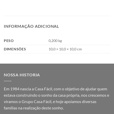
INFORMAÇÃO ADICIONAL
PESO
0,200 kg
DIMENSÕES
10,0 × 10,0 × 10,0 cm
NOSSA HISTORIA
Em 1984 nascia a Casa Fácil, com o objetivo de ajudar quem
estava construindo o sonho da casa própria, nos crescemos e
viramos o Grupo Casa Fácil, e hoje apoiamos diversas
famílias na realização deste sonho.