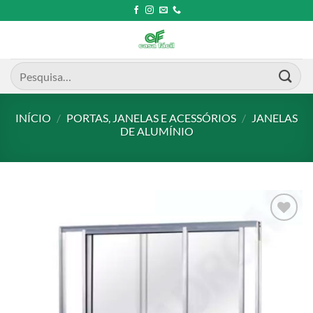
Skip
to
content
Pesquisar
por:
INÍCIO
/
PORTAS, JANELAS E ACESSÓRIOS
/
JANELAS
DE ALUMÍNIO
Add to
wishlist