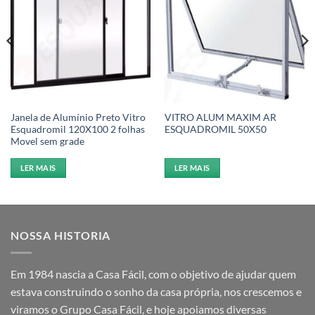
Janela de Alumínio Preto Vitro
VITRO ALUM MAXIM AR
Esquadromil 120X100 2 folhas
ESQUADROMIL 50X50
Movel sem grade
LER MAIS
LER MAIS
NOSSA HISTORIA
Em 1984 nascia a Casa Fácil, com o objetivo de ajudar quem
estava construindo o sonho da casa própria, nos crescemos e
viramos o Grupo Casa Fácil, e hoje apoiamos diversas