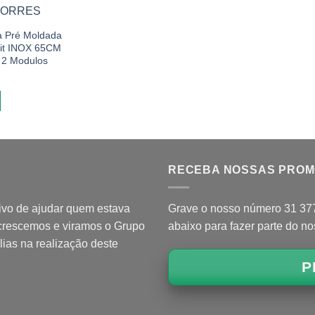
Add to wishlist
a Pré Moldada
Kit INOX 65CM
 2 Modulos
RECEBA NOSSAS PRO
ivo de ajudar quem estava
Grave o nosso número 31 3771
 crescemos e viramos o Grupo
abaixo para fazer parte do n
lias na realização deste
P