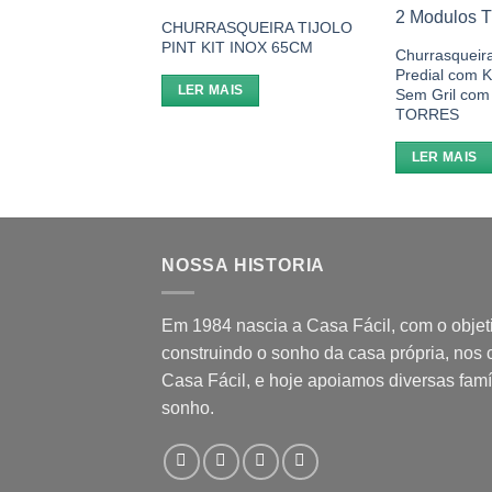
Add to wishlist
CHURRASQUEIRA TIJOLO
PINT KIT INOX 65CM
Churrasqueir
Predial com 
LER MAIS
Sem Gril com
TORRES
LER MAIS
NOSSA HISTORIA
Em 1984 nascia a Casa Fácil, com o objet
construindo o sonho da casa própria, nos
Casa Fácil, e hoje apoiamos diversas famí
sonho.