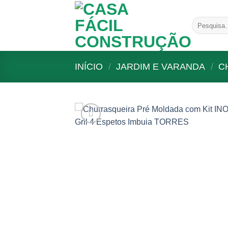
Skip
to
Pesquisar
content
por:
INÍCIO
/
JARDIM E VARANDA
/
C