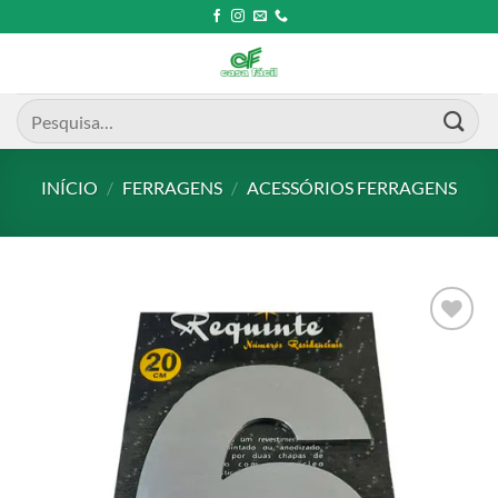
Skip
to
content
Pesquisar
por:
INÍCIO
/
FERRAGENS
/
ACESSÓRIOS FERRAGENS
Add to
wishlist